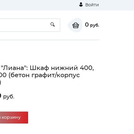
Войти
0
руб.
 "Лиана": Шкаф нижний 400,
0 (бетон графит/корпус
)
9
руб.
В корзину