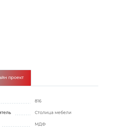
айн проект
816
итель
Столица мебели
МДФ