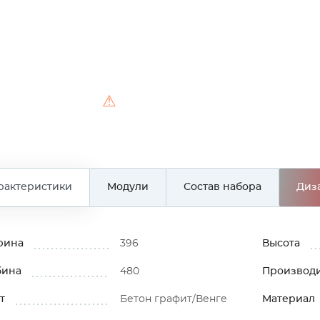
⚠
рактеристики
Модули
Состав набора
Диз
рина
396
Высота
бина
480
Производ
т
Бетон графит/Венге
Материал