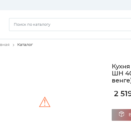
авная
Каталог
Кухня
ШН 40
венге
2 51
⚠
Unable to load the image!