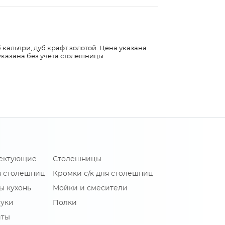
 кальяри, дуб крафт золотой. Цена указана
указана без учёта столешницы
лектующие
Столешницы
я столешниц
Кромки с/к для столешниц
ы кухонь
Мойки и смесители
туки
Полки
иты