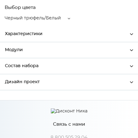
Выбор цвета
Черный трюфель/Белый
Характеристики
Модули
Ширина
596
Высота
816
Состав набора
Модули системы
Глубина
480
Дизайн проект
Состав набора
Производитель
Сурская мебель
Цвет
Черный трюфель/Белый
*
Имя
Материал
МДФ
Связь с нами
*
Телефон
8 800 505 29 04