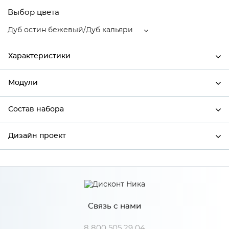
Выбор цвета
Дуб остин бежевый/Дуб кальяри
Характеристики
Модули
Ширина
500
Высота
358
Состав набора
Модули системы
Глубина
574
Дизайн проект
Состав набора
Производитель
Столица мебели
Дуб остин бежевый/Дуб
*
Имя
Цвет
кальяри
Материал
МДФ
Связь с нами
*
Телефон
8 800 505 29 04