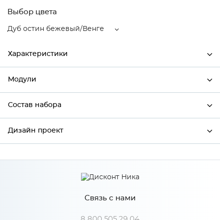
Выбор цвета
Дуб остин бежевый/Венге
Характеристики
Модули
Ширина
400
Высота
716
Состав набора
Модули системы
Глубина
318
Дизайн проект
Состав набора
Производитель
Столица мебели
Цвет
Дуб остин бежевый/Венге
*
Имя
Материал
МДФ
Связь с нами
*
Телефон
8 800 505 29 04