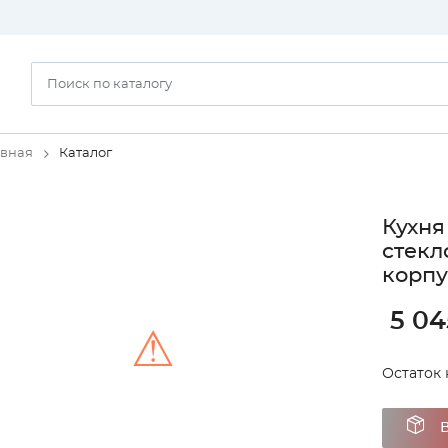
авная
Каталог
Кухня
стекл
корпу
5 04
⚠
Остаток 
Unable to load the image!