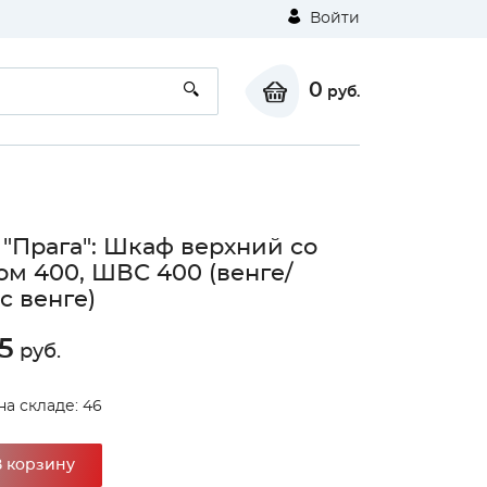
Войти
0
руб.
 "Прага": Шкаф верхний со
ом 400, ШВС 400 (венге/
с венге)
5
руб.
на складе: 46
В корзину