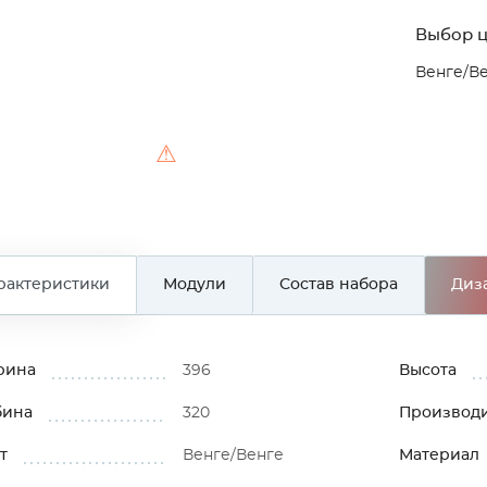
Выбор ц
Венге/В
⚠
рактеристики
Модули
Состав набора
Диз
рина
396
Высота
бина
320
Производ
т
Венге/Венге
Материал