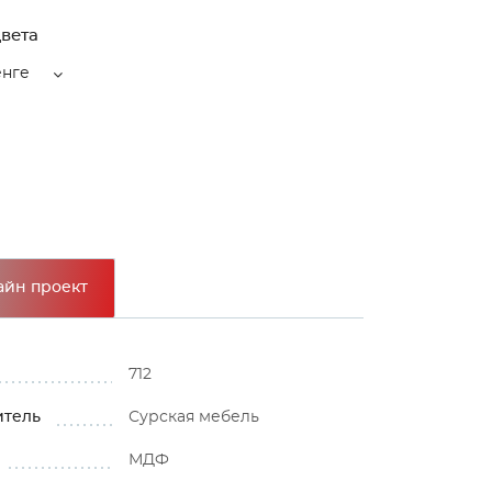
вета
енге
айн проект
712
итель
Сурская мебель
МДФ