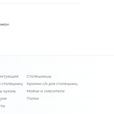
льяри.
лектующие
Столешницы
я столешниц
Кромки с/к для столешниц
ы кухонь
Мойки и смесители
туки
Полки
иты