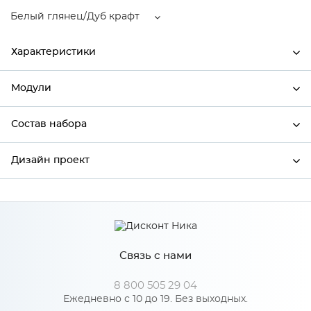
Белый глянец/Дуб крафт
Характеристики
Модули
Ширина
500
Высота
720
Состав набора
Модули системы
Глубина
320
Дизайн проект
Состав набора
Производитель
Сурская мебель
Цвет
Белый глянец/Дуб крафт
*
Имя
Материал
МДФ
Связь с нами
*
Телефон
8 800 505 29 04
Особенности
Ежедневно с 10 до 19. Без выходных.