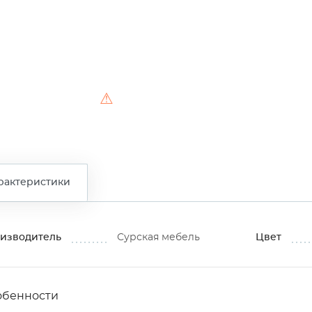
⚠
рактеристики
изводитель
Сурская мебель
Цвет
обенности