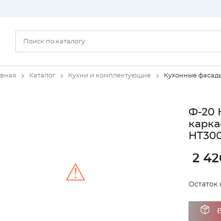
авная
Каталог
Кухни и комплектующие
Кухонные фасад
Ф-20 
карка
НТ300
2 42
⚠
Остаток н
Unable to load the image!