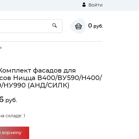
Войти
0
руб.
ы
Комплект фасадов для
сов Ницца В400/ВУ590/Н400/
/НУ990 (АНД/СИЛК)
6
руб.
а складе: 1
В корзину