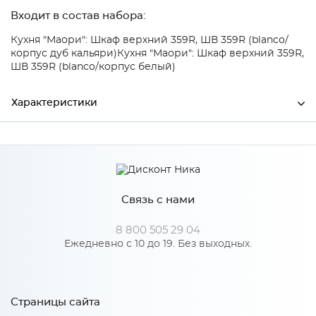
Входит в состав набора:
Кухня "Маори": Шкаф верхний 359R, ШВ 359R (blanco/
корпус дуб кальяри)
Кухня "Маори": Шкаф верхний 359R,
ШВ 359R (blanco/корпус белый)
Характеристики
Ширина
346
Высота
916
Связь с нами
Глубина
19
Производитель
Сурская мебель
8 800 505 29 04
Ежедневно с 10 до 19. Без выходных.
Особенности
Страницы сайта