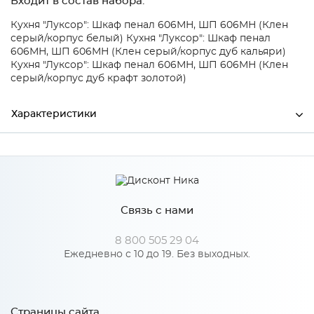
Входит в состав набора:
Кухня "Луксор": Шкаф пенал 606МН, ШП 606МН (Клен
серый/корпус белый)
Кухня "Луксор": Шкаф пенал
606МН, ШП 606МН (Клен серый/корпус дуб кальяри)
Кухня "Луксор": Шкаф пенал 606МН, ШП 606МН (Клен
серый/корпус дуб крафт золотой)
Характеристики
Ширина
604
Высота
870
Связь с нами
Глубина
16
Производитель
Столица мебели
8 800 505 29 04
Ежедневно с 10 до 19. Без выходных.
Особенности
Страницы сайта