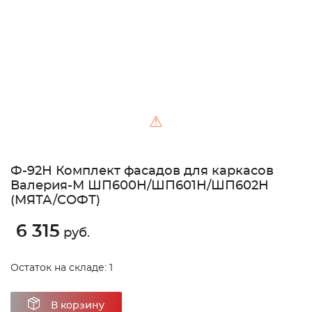
⚠
Ф-92Н Комплект фасадов для каркасов
Валерия-М ШП600H/ШП601H/ШП602H
(МЯТА/СОФТ)
6 315
руб.
Остаток на складе: 1
В корзину