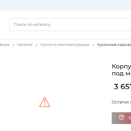
авная
Каталог
Кухни и комплектующие
Кухонные карка
Корпу
под м
3 65
⚠
Остаток н
Unable to load the image!