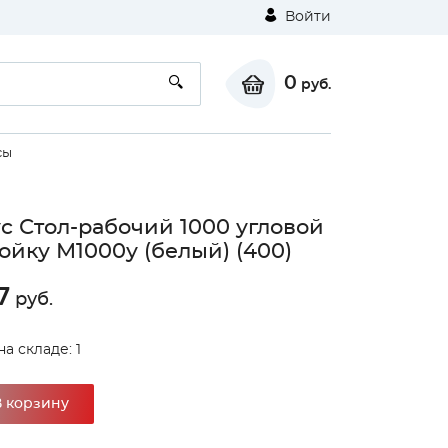
Войти
0
руб.
сы
с Стол-рабочий 1000 угловой
ойку М1000у (белый) (400)
7
руб.
а складе: 1
В корзину