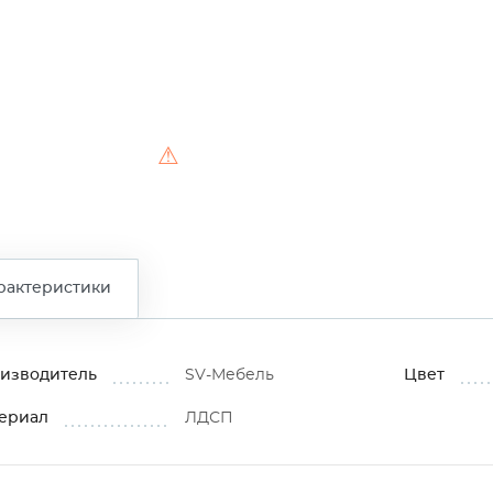
⚠
рактеристики
изводитель
SV-Мебель
Цвет
ериал
ЛДСП