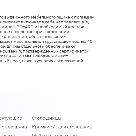
ого выдвижного мебельного ящика с прямыми
 Комплект включает в себя направляющие,
оготипом BOYARD и необходимый крепёж.
вное доведение при закрывании.
инхронизации, обеспечивающим
адает максимальной грузоподъёмностью 40
ной длины отдельно) и обеспечивают
акрывания, подтверждённых сертификатом
овин — 12,8 мм. Боковины имеют
ный срок, даже в условиях агрессивной
лектующие
Столешницы
я столешниц
Кромки с/к для столешниц