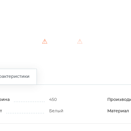
⚠
⚠
⚠
рактеристики
рина
450
Производ
т
Белый
Материал