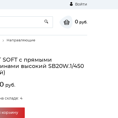
Войти
0
руб.
Направляющие
 SOFT с прямыми
инами высокий SB20W.1/450
й)
0
руб.
⚠
на складе: 4
Unable to load the image!
В корзину