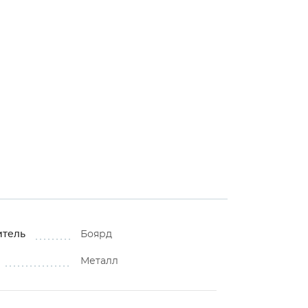
⚠
итель
Боярд
Металл