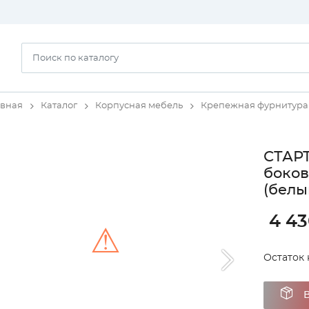
авная
Каталог
Корпусная мебель
Крепежная фурнитура
СТАРТ
боков
(белы
4 43
⚠
Остаток 
Unable to load the image!