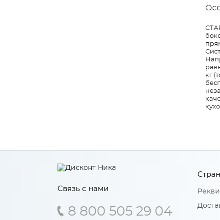
Ос
СТА
бок
пря
Сис
Нап
рав
кг (
бес
нез
кач
кух
Стран
Связь с нами
Рекви
Доста
8 800 505 29 04