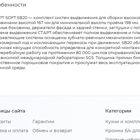
обенности
РТ SOFT SB20 — комплект систем выдвижения для сборки высок
овинами высотой 167 мм для минимальной высоты проёма 198 мм.
мые боковины, держатели фасада и задней стенки, заглушки с л
тема выдвижения СТАРТ обеспечивает полное выдвижение и пла
равляющие системы оснащены зубчато-реечным механизмом с
номерный ход и исключающим перекосы при движении. SB20 обл
точная несущая способность определена для конкретной монтаж
перебойную работу на протяжении 80 000 циклов открывания/з
ависимой международной лаборатории SGS. Толщина прямых бок
ественное порошковое покрытие и прослужат весь эксплуатацион
онной среды.
ицы сайта
Категории
зиты
Гарантии
Кухни и комп
вка и оплата
Обмен и возврат
Кромки б/к дл