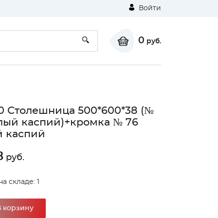
Войти
0
руб.
0 Столешница 500*600*38 (№
лый каспий)+кромка № 76
 каспий
8
руб.
а складе: 1
В корзину