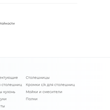
тойкости
лектующие
Столешницы
я столешниц
Кромки с/к для столешниц
ы кухонь
Мойки и смесители
туки
Полки
иты