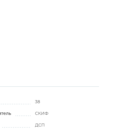
38
итель
СКИФ
ДСП