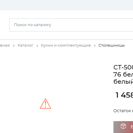
авная
Каталог
Кухни и комплектующие
Столешницы
СТ-50
76 бе
белый
1 45
⚠
Остаток н
Unable to load the image!