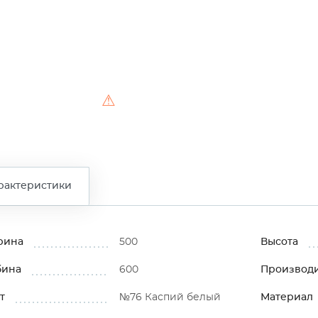
⚠
рактеристики
рина
500
Высота
бина
600
Производ
т
№76 Каспий белый
Материал