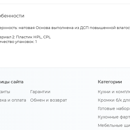
обенности
ерхность: матовая Основа выполнена из ДСП повышенной влагос
риал 2: Пластик HPL, CPL
чество упаковок: 1
ицы сайта
Категории
зиты
Гарантии
Кухни и комп
вка и оплата
Обмен и возврат
Кромки б/к дл
Готовые набор
Кухонные фар
Мебельные щ