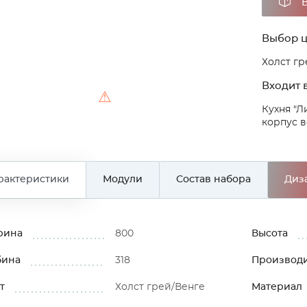
Выбор ц
Холст гр
Входит в
⚠
Кухня "Л
корпус в
рактеристики
Модули
Состав набора
Диз
рина
800
Высота
бина
318
Производ
т
Холст грей/Венге
Материал