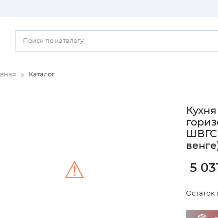
авная
Каталог
Кухня
гориз
ШВГС 
венге
⚠
5 03
Остаток 
Unable to load the image!