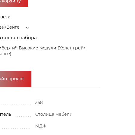
В корзину
вета
ей/Венге
 состав набора:
иберти": Высокие модули (Холст грей/
енге)
айн проект
358
итель
Столица мебели
МДФ