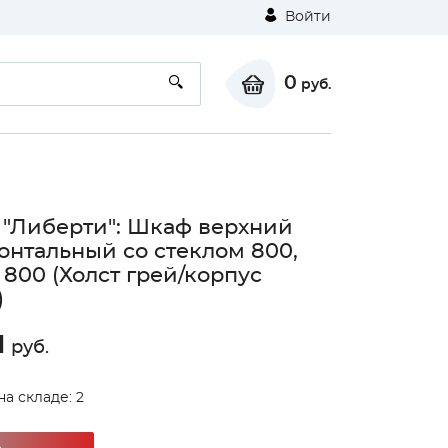
Войти
0
руб.
 "Либерти": Шкаф верхний
онтальный со стеклом 800,
800 (Холст грей/корпус
)
1
руб.
на складе: 2