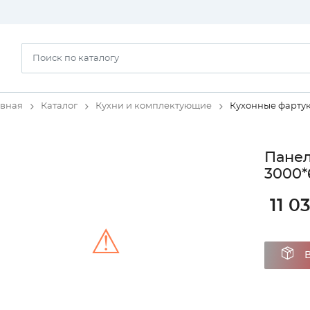
авная
Каталог
Кухни и комплектующие
Кухонные фарту
Панел
3000*
11 0
⚠
Unable to load the image!