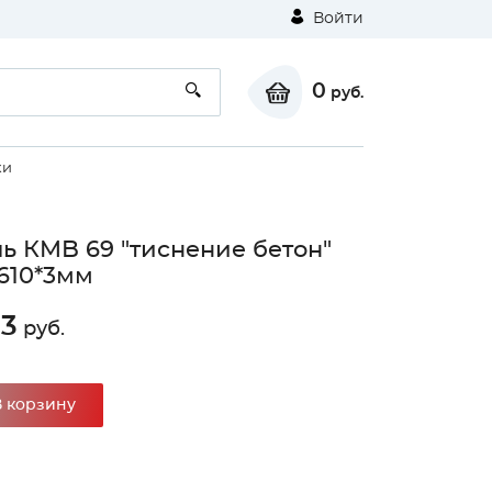
Войти
0
руб.
ки
ь КMB 69 "тиснение бетон"
610*3мм
33
руб.
В корзину