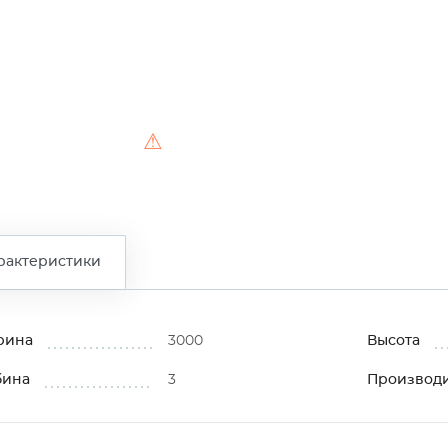
⚠
рактеристики
рина
3000
Высота
бина
3
Производ