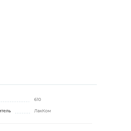
610
итель
ЛакКом