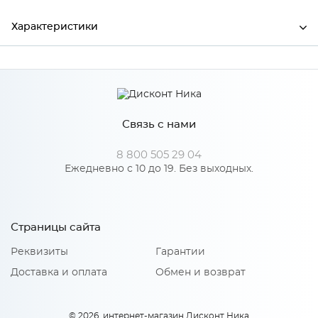
Характеристики
Ширина
796
Высота
354
Связь с нами
Глубина
16
Производитель
Столица мебели
8 800 505 29 04
Ежедневно с 10 до 19. Без выходных.
Особенности
Страницы сайта
Количество упаковок: 2
Реквизиты
Гарантии
Материал 2: МДФ
Тип сборки: Универсальная
Доставка и оплата
Обмен и возврат
© 2026, интернет-магазин Дисконт Ника