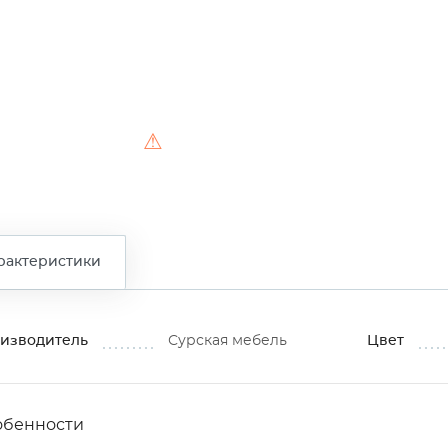
⚠
рактеристики
изводитель
Сурская мебель
Цвет
обенности