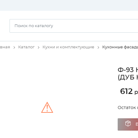
авная
Каталог
Кухни и комплектующие
Кухонные фасад
Ф-93 
(ДУБ
612
р
⚠
Остаток н
Unable to load the image!