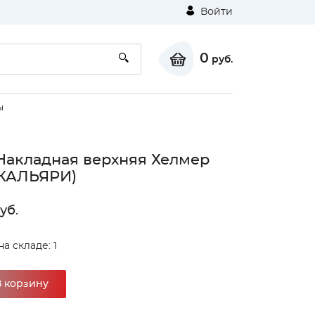
Войти
0
руб.
ы
Накладная верхняя Хелмер
 КАЛЬЯРИ)
уб.
а складе: 1
В корзину