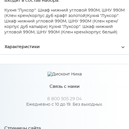
Входит в состав набора:
Кухня "Луксор": Шкаф нижний угловой 990М, ШНУ 990М
(Клен крем/корпус дуб крафт золотой)
Кухня "Луксор":
Шкаф нижний угловой 990М, ШНУ 990М (Клен крем/
корпус дуб кальяри)
Кухня "Луксор": Шкаф нижний
угловой 990М, ШНУ 990М (Клен крем/корпус белый)
Характеристики
Ширина
386
Высота
712
Связь с нами
Глубина
16
Производитель
Столица мебели
8 800 505 29 04
Ежедневно с 10 до 19. Без выходных.
Особенности
Страницы сайта