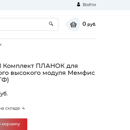
Войти
0
руб.
ы
Н Комплект ПЛАНОК для
ого высокого модуля Мемфис
ТФ)
уб.
на складе: 4
В корзину