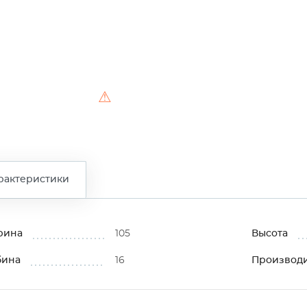
⚠
рактеристики
рина
105
Высота
бина
16
Производ