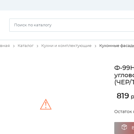
авная
Каталог
Кухни и комплектующие
Кухонные фасад
Ф-99
углов
(ЧЕР/
819
р
⚠
Остаток 
Unable to load the image!