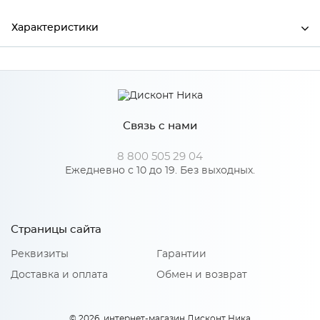
Характеристики
Производитель
МиФ
Венге/Белый глянец
Цвет
холодный
Связь с нами
Материал
ЛДСП
8 800 505 29 04
Ежедневно с 10 до 19. Без выходных.
Особенности
Страницы сайта
Количество упаковок: 3
Материал 2: МДФ
Реквизиты
Гарантии
Доставка и оплата
Обмен и возврат
© 2026, интернет-магазин Дисконт Ника