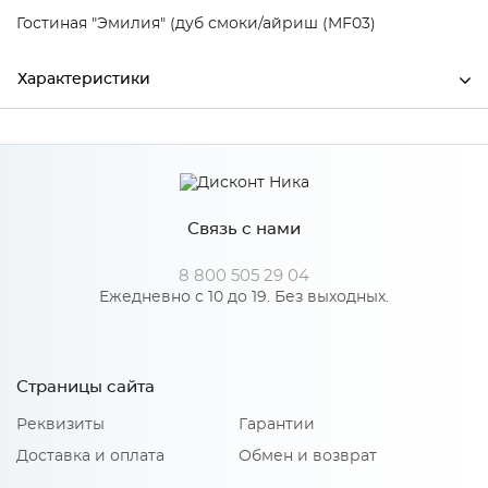
Гостиная "Эмилия" (дуб смоки/айриш (MF03)
Характеристики
Ширина
2130
Высота
362
Связь с нами
Глубина
372
Производитель
БТС
8 800 505 29 04
Ежедневно с 10 до 19. Без выходных.
Цвет
Дуб смоки/Айриш (MF03)
Материал
ЛДСП
Страницы сайта
Реквизиты
Гарантии
Особенности
Доставка и оплата
Обмен и возврат