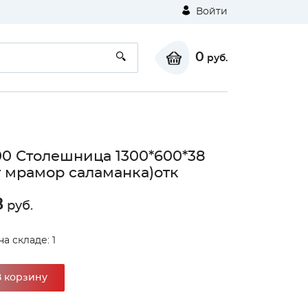
Войти
0
руб.
00 Столешница 1300*600*38
г мрамор саламанка)отк
8
руб.
а складе: 1
В корзину