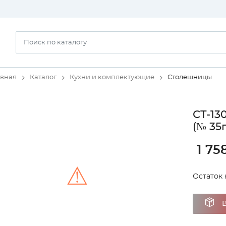
авная
Каталог
Кухни и комплектующие
Столешницы
СТ-13
(№ 35
1 75
⚠
Остаток н
Unable to load the image!