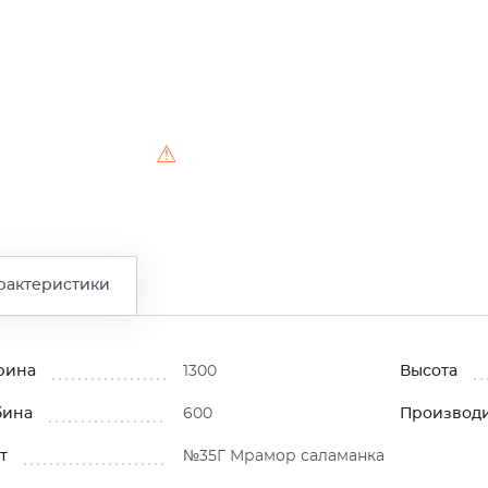
⚠
рактеристики
рина
1300
Высота
бина
600
Производ
т
№35Г Мрамор саламанка