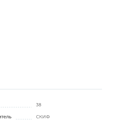
38
итель
СКИФ