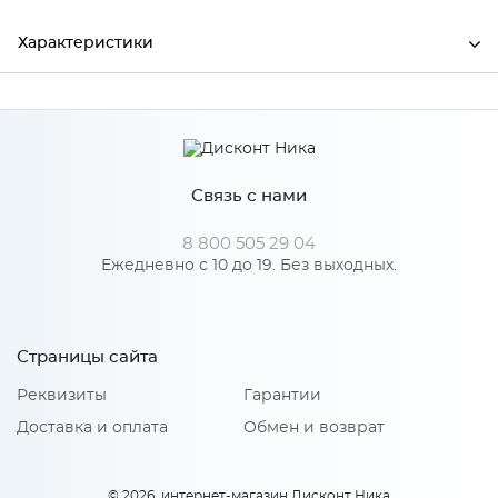
Характеристики
Ширина
450
Высота
26
Связь с нами
Глубина
600
Производитель
СОЮЗБАЛТКОМЛЕКТ
8 800 505 29 04
Ежедневно с 10 до 19. Без выходных.
Цвет
№3028 Мрамор марквина
Материал
ДСП, Пластик HPL, CPL
Страницы сайта
Реквизиты
Гарантии
Особенности
Доставка и оплата
Обмен и возврат
Материал 2: Пластик CPL
Количество упаковок: 1
© 2026, интернет-магазин Дисконт Ника