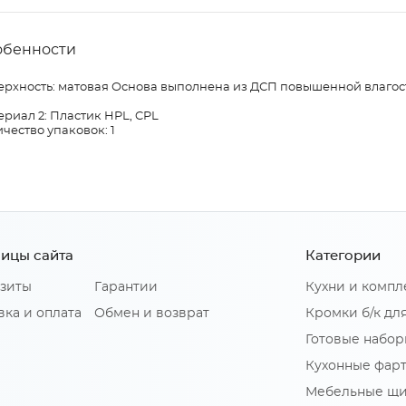
обенности
ерхность: матовая Основа выполнена из ДСП повышенной влагос
риал 2: Пластик HPL, CPL
чество упаковок: 1
ицы сайта
Категории
зиты
Гарантии
Кухни и комп
вка и оплата
Обмен и возврат
Кромки б/к дл
Готовые набор
Кухонные фар
Мебельные щ