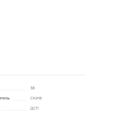
38
итель
СКИФ
ДСП