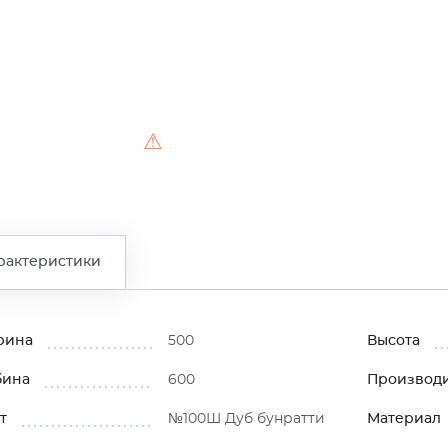
⚠
рактеристики
рина
500
Высота
бина
600
Производ
т
№100Ш Дуб бунратти
Материал