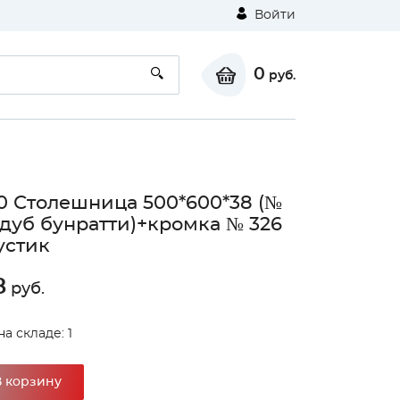
Войти
0
руб.
0 Столешница 500*600*38 (№
дуб бунратти)+кромка № 326
устик
8
руб.
а складе: 1
В корзину