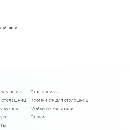
тойкости
лектующие
Столешницы
я столешниц
Кромки с/к для столешниц
ы кухонь
Мойки и смесители
туки
Полки
иты