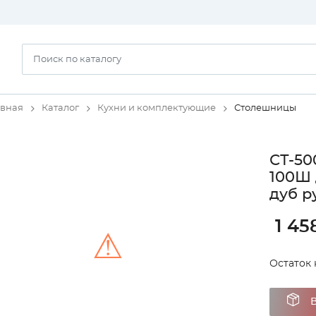
авная
Каталог
Кухни и комплектующие
Столешницы
СТ-50
100Ш 
дуб р
1 45
⚠
Остаток н
Unable to load the image!