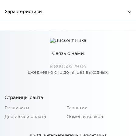
Характеристики
Ширина
600
Высота
38
Связь с нами
Глубина
600
Производитель
СКИФ
8 800 505 29 04
Ежедневно с 10 до 19. Без выходных.
Цвет
№111 Дуб Вотан
Материал
ДСП
Страницы сайта
Реквизиты
Гарантии
Особенности
Доставка и оплата
Обмен и возврат
Поверхность: матовая Основа выполнена из ДСП
повышенной влагостойкости
© 2026, интернет-магазин Дисконт Ника