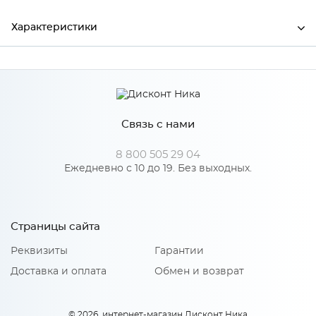
Характеристики
Ширина
440
Высота
830
Связь с нами
Глубина
550
Производитель
KLADOV
8 800 505 29 04
Ежедневно с 10 до 19. Без выходных.
Цвет
Черный/Велутто 19
Материал
Металл
Страницы сайта
Реквизиты
Гарантии
Особенности
Доставка и оплата
Обмен и возврат
Наполнение основания: Фанера 10 мм, поролон ST-25
толщиной 20 мм. В наполнении спинки входит: поролон
© 2026, интернет-магазин Дисконт Ника