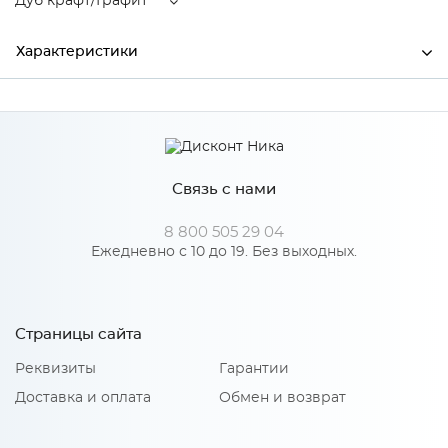
Дуб крафт/Графит
Характеристики
Ширина
3200
Высота
1826
Связь с нами
Глубина
350
Производитель
МиФ
8 800 505 29 04
Ежедневно с 10 до 19. Без выходных.
Цвет
Дуб крафт/Графит
Материал
ЛДСП
Страницы сайта
Реквизиты
Гарантии
Особенности
Доставка и оплата
Обмен и возврат
Максимальная нагрузка на ящик – 3 кг, на полку – 4 кг, на