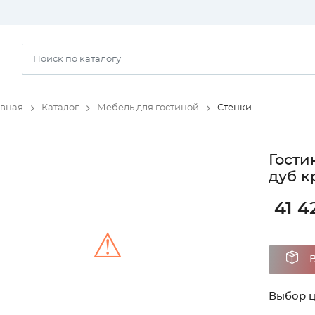
авная
Каталог
Мебель для гостиной
Стенки
Гости
дуб к
41 4
⚠
Unable to load the image!
Выбор ц