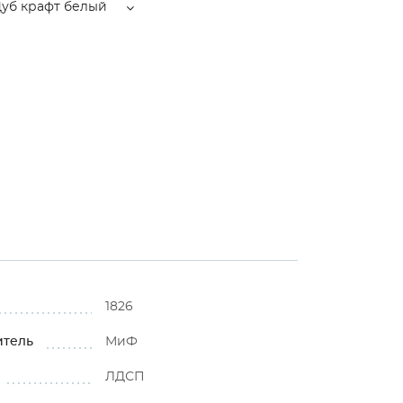
Дуб крафт белый
1826
итель
МиФ
ЛДСП