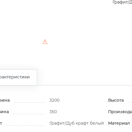
Графит/
⚠
рактеристики
рина
3200
Высота
бина
350
Производ
т
Графит/Дуб крафт белый
Материал