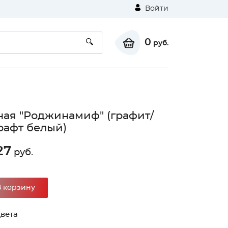
Войти
0
руб.
ная "Роджинамиф" (графит/
рафт белый)
27
руб.
В корзину
вета